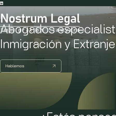
Abogados especialist
Inmigración y Extranje
Residencia
Residencia y trabajo
No lucrativa
Por cuenta ajena
Hablemos
Reunificación familiar
Por cuenta propia
Ciudadano UE
Familiar de ciudadano UE
Circunstancias
excepcionales