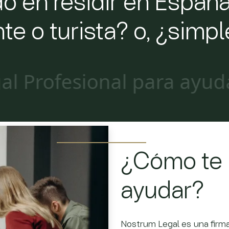
 en residir en España
te o turista? o, ¿sim
fesional para ayudarte en
¿Cómo te
ayudar?
Nostrum Legal es una firma