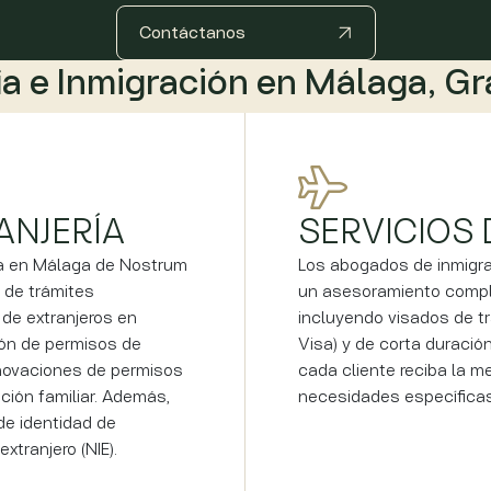
Contáctanos
ía e Inmigración en Málaga, G
ANJERÍA
SERVICIOS 
ía en Málaga de Nostrum
Los abogados de inmigra
 de trámites
un asesoramiento comple
 de extranjeros en
incluyendo visados de tr
ión de permisos de
Visa) y de corta duraci
novaciones de permisos
cada cliente reciba la m
ción familiar. Además,
necesidades específicas
de identidad de
xtranjero (NIE).