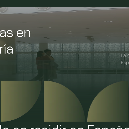
as en
ría
Lar
Inversores
Doc. identida
Esp
"Golden" Visa
NIE
TIE
Ciudadano UE