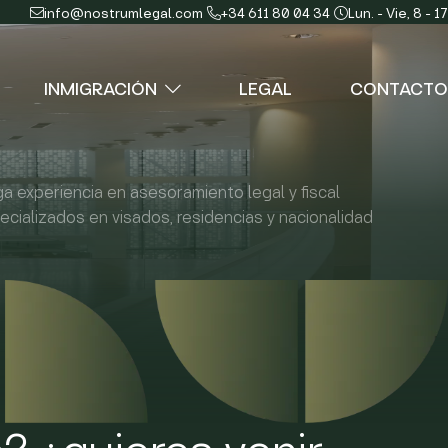
info@nostrumlegal.com
+34 611 80 04 34
Lun. - Vie, 8 - 17
INMIGRACIÓN
LEGAL
CONTACTO
ga experiencia en asesoramiento legal y fiscal
d
Otros servicios
ecializados en visados, residencias y nacionalidad
Visado corta estancia
Modificaciones/renovaciones
Estudiantes, investigadores y más
Nacionalidad