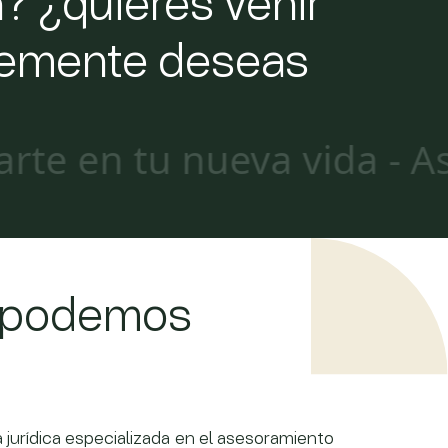
? ¿quieres venir
plemente deseas
 tu nueva vida - Asesoría
 podemos
 jurídica especializada en el asesoramiento