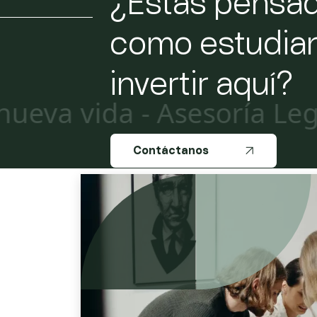
¿Estás pensado
como estudian
invertir aquí?
ida - Asesoría Legal Pro
Contáctanos